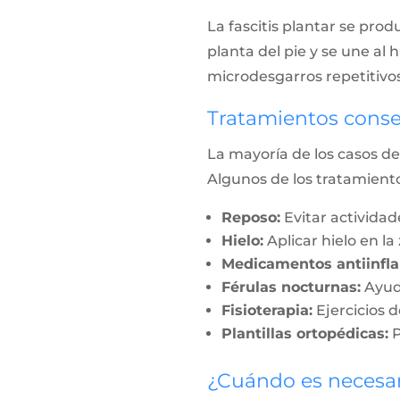
La fascitis plantar se pro
planta del pie y se une al 
microdesgarros repetitivos
Tratamientos conser
La mayoría de los casos de
Algunos de los tratamien
Reposo:
Evitar activida
Hielo:
Aplicar hielo en la
Medicamentos antiinfla
Férulas nocturnas:
Ayuda
Fisioterapia:
Ejercicios d
Plantillas ortopédicas:
P
¿Cuándo es necesari