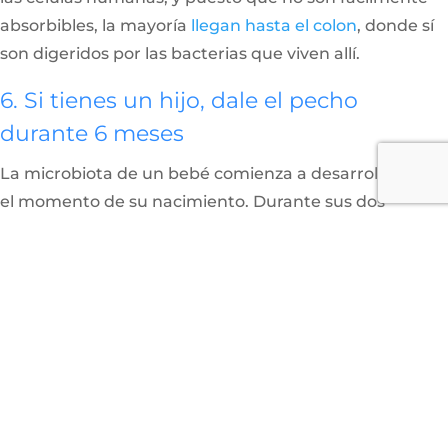
absorbibles, la mayoría
llegan hasta el colon
, donde sí
son digeridos por las bacterias que viven allí.
6. Si tienes un hijo, dale el pecho
durante 6 meses
La microbiota de un bebé comienza a desarrollarse en
el momento de su nacimiento. Durante sus dos
primeros años de vida, ésta se encuentra en continua
evolución, pero durante todo ese tiempo será rica en
Bifidobacteria, esencial para procesar el azúcar
presente en la leche materna
.